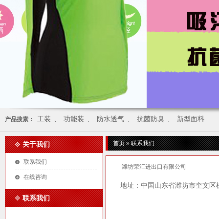
工装
、
功能装
、
防水透气
、
抗菌防臭
、
新型面料
产品搜索：
首页
» 联系我们
关于我们
联系我们
潍坊荣汇进出口有限公司
在线咨询
地址：中国山东省潍坊市奎文区机场
联系我们