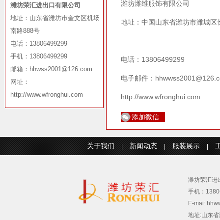
潍坊潍维服饰有限公司
潍坊荣汇进出口有限公司
地址：山东省潍坊市奎文区机场
地址：中国山东省潍坊市潍城区长清
南路888号
电话：13806499299
手机：13806499299
电话：13806499299
邮箱：hhwss2001@126.com
电子邮件：hhwwss2001@126.c
网址：
http://www.wfronghui.com
http://www.wfronghui.com
添加微信
关于我们
新闻动态
服装展示
|
|
|
潍坊荣汇进出
手机：13806
扫一扫，详细了解
E-mai:
hhw
产品
地址:山东省